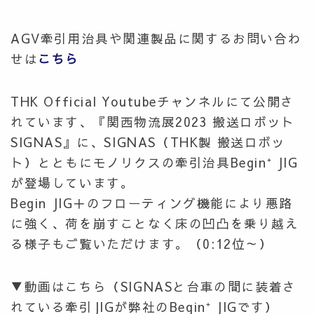
AGV牽引用治具や関連製品に関するお問い合わ
せは
こちら
THK Official Youtubeチャンネルにて公開さ
れています、『関西物流展2023 搬送ロボット
SIGNAS』に、
SIGNAS（THK製
搬送ロボッ
ト
）とともにモノリクスの牽引治具Begin⁺ JIG
が登場しています。
Begin JIG＋
のフローティング機能により悪路
に強く、荷を崩すことなく
床の凹凸を乗り越え
る様子もご覧いただけます。（0:12位～）
▼動画はこちら（SIGNASと台車の間に装着さ
れている牽引JIGが弊社のBegin⁺ JIGです）