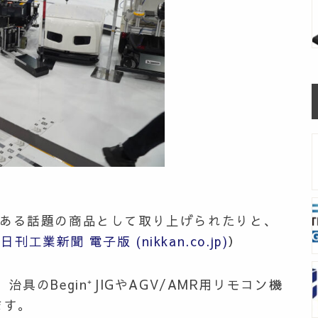
性ある話題の商品として取り上げられたりと
、
刊工業新聞 電子版 (nikkan.co.jp)
）
具のBegin⁺JIGやAGV/AMR用リモコン機
ます
。