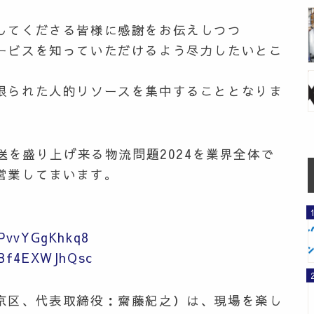
してくださる皆様に感謝をお伝えしつつ
ービスを知っていただけるよう尽力したいとこ
限られた人的リソースを集中することとなりま
送を盛り上げ来る物流問題2024を業界全体で
営業してまいます。
=PvvYGgKhkq8
=Bf4EXWJhQsc
京区、代表取締役：齋藤紀之）は、現場を楽し