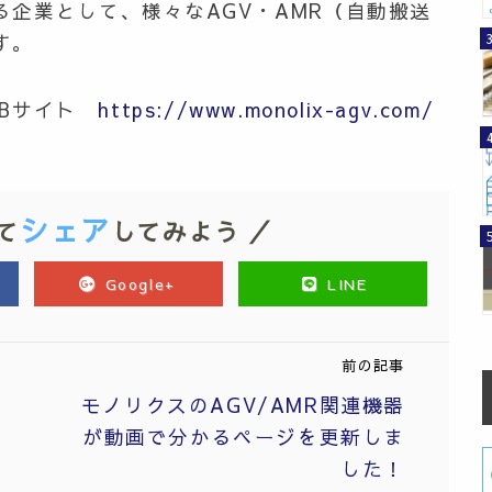
る企業として、
様々な
AGV・AMR（自動搬送
す
。
WEBサイト
https://www.monolix-agv.com/
シェア
て
してみよう ／
Google+
LINE
前の記事
モノリクスのAGV/AMR関連機器
が動画で分かるページを更新しま
した！