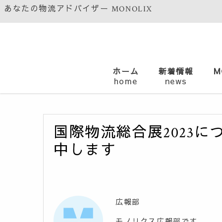
あなたの物流アドバイザー MONOLIX
ホーム
新着情報
M
home
news
国際物流総合展2023
中します
広報部
モノリクス広報部です。