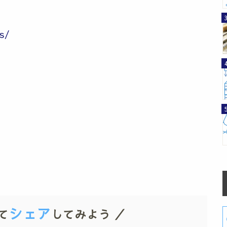
s/
シェア
て
してみよう ／