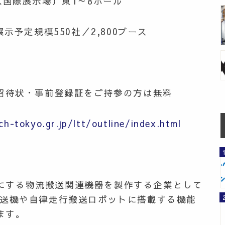
際展示場）東1～8ホール
定規模550社／2,800ブース
※招待状・事前登録証をご持参の方は無料
h-tokyo.gr.jp/ltt/outline/index.html
にする物流搬送関連機器を製作する企業として
搬送機や自律走行搬送ロボットに搭載する機能
ます。