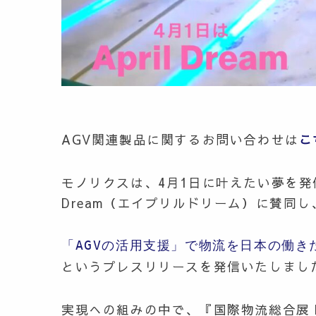
AGV関連製品に関するお問い合わせは
こ
モノリクスは、4月1日に叶えたい夢を発信
Dream（エイプリルドリーム）に賛同し、P
「AGVの活用支援」で物流を日本の働き
という
プレスリリ
ースを発信いた
しまし
実現への組みの中で、『国際物流総合展 Logi